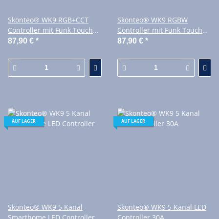
Skonteo® WK9 RGB+CCT
Skonteo® WK9 RGBW
Controller mit Funk Touch
Controller mit Funk Touch
Fernbedienung
Fernbedienung
87,90 €
*
87,90 €
*
AUF LAGER
AUF LAGER
Skonteo® WK9 5 Kanal
Skonteo® WK9 5 Kanal LED
Smarthome LED Controller
Controller 30A