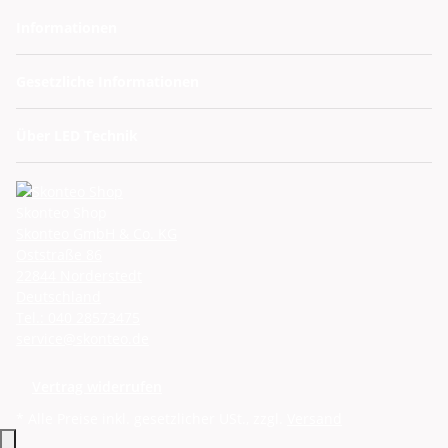
Informationen
Gesetzliche Informationen
Über LED Technik
Skonteo Shop
Skonteo GmbH & Co. KG
Oststraße 86
22844 Norderstedt
Deutschland
Tel.: 040 28573475
service@skonteo.de
Vertrag widerrufen
* Alle Preise inkl. gesetzlicher USt., zzgl.
Versand