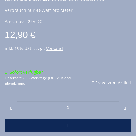
Verbrauch nur 4,8Watt pro Meter
Anschluss: 24V DC
12,90 €
inkl. 19% USt. , zzgl.
Versand
Sofort verfügbar
Lieferzeit:
2 - 3 Werktage
(DE - Ausland
Frage zum Artikel
abweichend)