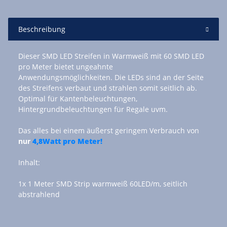
Beschreibung
Dieser SMD LED Streifen in Warmweiß mit 60 SMD LED
pro Meter bietet ungeahnte
Anwendungsmöglichkeiten. Die LEDs sind an der Seite
des Streifens verbaut und strahlen somit seitlich ab.
Optimal für Kantenbeleuchtungen,
Hintergrundbeleuchtungen für Regale uvm.
Das alles bei einem äußerst geringem Verbrauch von
nur
4,8Watt pro Meter!
Inhalt:
1x 1 Meter SMD Strip warmweiß 60LED/m, seitlich
abstrahlend