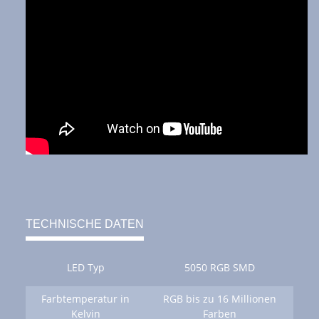
TECHNISCHE DATEN
LED Typ
5050 RGB SMD
Farbtemperatur in
RGB bis zu 16 Millionen
Kelvin
Farben