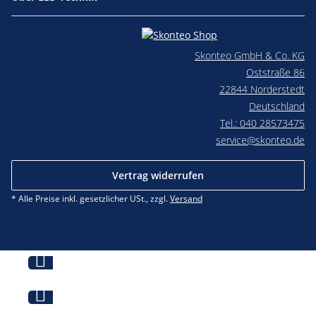
Skonteo GmbH & Co. KG
Oststraße 86
22844 Norderstedt
Deutschland
Tel.: 040 28573475
service@skonteo.de
Vertrag widerrufen
* Alle Preise inkl. gesetzlicher USt., zzgl.
Versand
Jetzt beraten lassen!
Jetzt Anfrage starten!