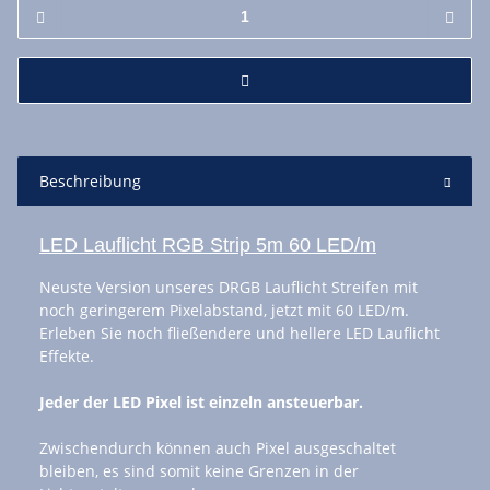
Beschreibung
LED Lauflicht RGB Strip 5m 60 LED/m
Neuste Version unseres DRGB Lauflicht Streifen mit
noch geringerem Pixelabstand, jetzt mit 60 LED/m.
Erleben Sie noch fließendere und hellere LED Lauflicht
Effekte.
Jeder der LED Pixel ist einzeln ansteuerbar.
Zwischendurch können auch Pixel ausgeschaltet
bleiben, es sind somit keine Grenzen in der