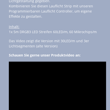
Lichtgestaltung gegeben.
Kombinieren Sie diesen Lauflicht Strip mit unseren
Programmierbaren Lauflicht Controller, um eigene
Effekte zu gestalten.
Inhalt:
1x 5m DRGB3 LED Streifen 60LED/m, 60 Mikrochips/m
Das Video zeigt die Version mit 30LED/m und 3er
Lichtsegmenten (alte Version)
Schauen Sie gerne unser Produktvideo an: