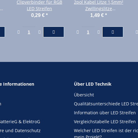
Clipverbinder für RGB
2pol Kabel Litze 1,5mm²
LED Streifen
Zwillingslitze
Meterware
0,29 €
*
1,49 €
*
he Informationen
Über LED Technik
Übersicht
m
Qualitätsunterschiede LED Str
Information über LED Streifen
atterieG & ElektroG
Vergleichstabelle LED Streifen
äre und Datenschutz
Welcher LED Streifen ist der ri
mein Projekt?