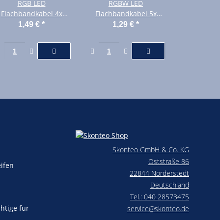
RGB LED
RGBW LED
Flachbandkabel 4x
Flachbandkabel 5x
0,5mm² Meterware
0,2mm² Meterware
1,49 €
*
1,29 €
*
4polig
5polig
Skonteo GmbH & Co. KG
Oststraße 86
eifen
22844 Norderstedt
Deutschland
Tel.: 040 28573475
chtige für
service@skonteo.de