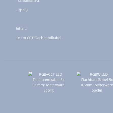
- schlank/flach
- 3polig
Inhalt:
1x 1m CCT Flachbandkabel