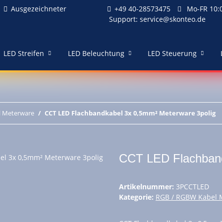
Ausgezeichneter
+49 40-28573475
Mo-FR 10:0
Support:
service@skonteo.de
LED Streifen
LED Beleuchtung
LED Steuerung
l Meterware
CCT LED Flachbandkabel 3x 0,5mm² Meterware 3polig
CCT LED Flachband
Artikelnummer:
3PCCTLED
Kategorie:
RGB / RGBW Kabel 