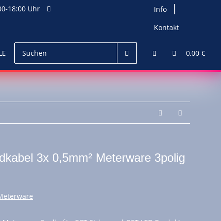
0-18:00 Uhr
Info
Kontakt
LED Netzteile
Zubehör
0,00 €
kabel 3x 0,5mm² Meterware 3polig
Meterware