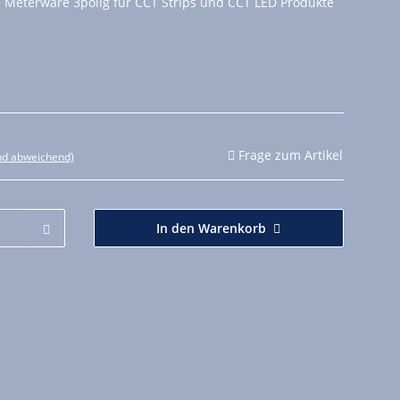
 Meterware 3polig für CCT Strips und CCT LED Produkte
Frage zum Artikel
nd abweichend)
In den Warenkorb