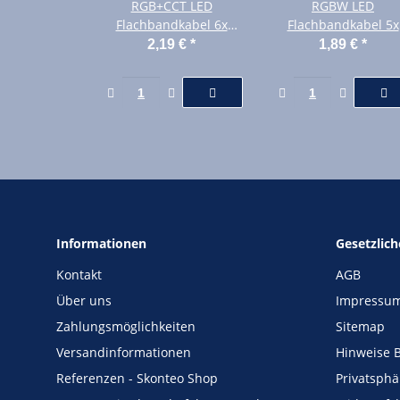
RGB+CCT LED
RGBW LED
Flachbandkabel 6x
Flachbandkabel 5x
0,5mm² Meterware
0,5mm² Meterware
2,19 €
*
1,89 €
*
6polig
5polig
Informationen
Gesetzlic
Kontakt
AGB
Über uns
Impressu
Zahlungsmöglichkeiten
Sitemap
Versandinformationen
Hinweise B
Referenzen - Skonteo Shop
Privatsph