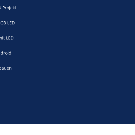
D Projekt
/RGB LED
mit LED
ndroid
nbauen