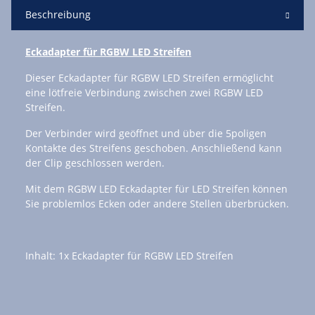
Beschreibung
Eckadapter für RGBW LED Streifen
Dieser Eckadapter für RGBW LED Streifen ermöglicht
eine lötfreie Verbindung zwischen zwei RGBW LED
Streifen.
Der Verbinder wird geöffnet und über die 5poligen
Kontakte des Streifens geschoben. Anschließend kann
der Clip geschlossen werden.
Mit dem RGBW LED Eckadapter für LED Streifen können
Sie problemlos Ecken oder andere Stellen überbrücken.
Inhalt: 1x Eckadapter für RGBW LED Streifen