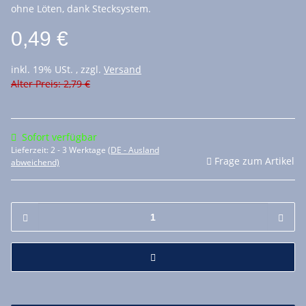
ohne Löten, dank Stecksystem.
0,49 €
inkl. 19% USt. , zzgl.
Versand
Alter Preis: 2,79 €
Sofort verfügbar
Lieferzeit:
2 - 3 Werktage
(DE - Ausland
Frage zum Artikel
abweichend)