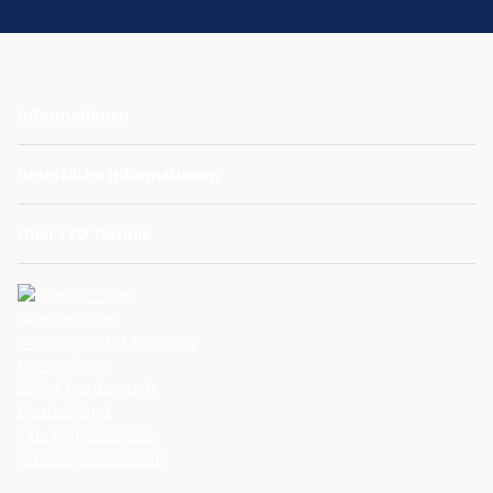
Informationen
Gesetzliche Informationen
Über LED Technik
Skonteo Shop
Skonteo GmbH & Co. KG
Oststraße 86
22844 Norderstedt
Deutschland
Tel.: 040 28573475
service@skonteo.de