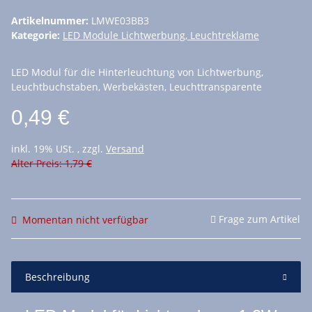
Artikelnummer:
LMWE03BB3
Kategorie:
LED Module Lichtwerbung, Leuchtreklame
LED Modul für die Hinterleuchtung von Lichtwerbung,
Leuchtbuchstaben, Werbekästen, Leuchttransparente
0,49 €
inkl. 19% USt. , zzgl.
Versand
Alter Preis: 1,79 €
Frage zum Artikel
Momentan nicht verfügbar
Beschreibung