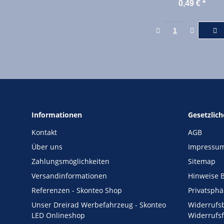
STECKER
0,49 €
*
Informationen
Gesetzlic
Kontakt
AGB
Über uns
Impressu
Zahlungsmöglichkeiten
Sitemap
Versandinformationen
Hinweise B
Referenzen - Skonteo Shop
Privatsph
Unser Dreirad Werbefahrzeug - Skonteo
Widerrufs
LED Onlineshop
Widerrufs