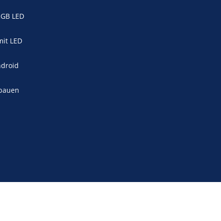
/RGB LED
mit LED
ndroid
nbauen