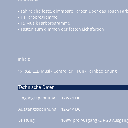
- zahlreiche feste, dimmbare Farben über das Touch Far
- 14 Farbprogramme
- 15 Musik Farbprogramme
- Tasten zum dimmen der festen Lichtfarben
Inhalt:
1x RGB LED Musik Controller + Funk Fernbedienung
Technische Daten
Eingangsspannung
12V-24 DC
Ausgangsspannung
12-24V DC
Leistung
108W pro Ausgang (2 RGB Ausgäng