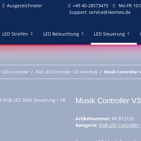
Ausgezeichneter
+49 40-28573475
Mo-FR 10:0
Support:
service@skonteo.de
LED Streifen
LED Beleuchtung
LED Steuerung
 LED Controller
RGB LED Controller 12V Anschluß
Musik Controller 
Musik Controller 
Artikelnummer:
MCR12120
Kategorie:
RGB LED Controller