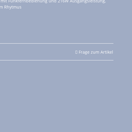
r mit Funkfernbedienung und 216W Ausgangsleistung,
 im Rhytmus
Frage zum Artikel