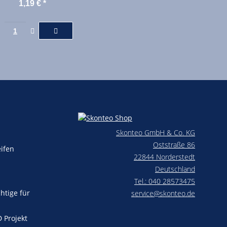
0,5mm² Meterware
1,19 €
*
3polig
Skonteo GmbH & Co. KG
Oststraße 86
eifen
22844 Norderstedt
Deutschland
Tel.: 040 28573475
chtige für
service@skonteo.de
D Projekt