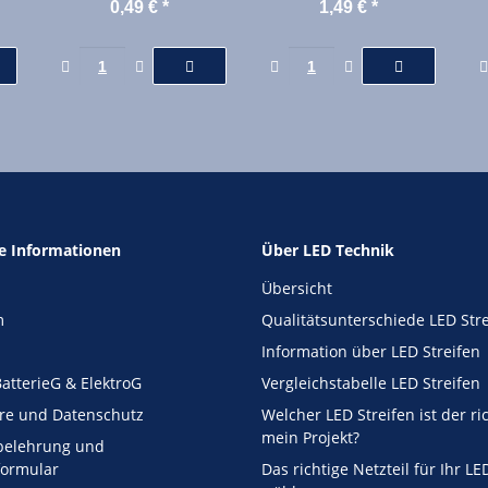
BUCHSE
0,5mm² Meterware
0,49 €
*
1,49 €
*
4polig
he Informationen
Über LED Technik
Übersicht
m
Qualitätsunterschiede LED Str
Information über LED Streifen
atterieG & ElektroG
Vergleichstabelle LED Streifen
äre und Datenschutz
Welcher LED Streifen ist der ri
mein Projekt?
belehrung und
formular
Das richtige Netzteil für Ihr LE