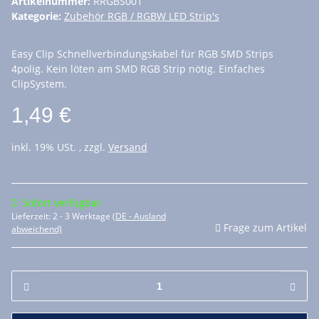
Artikelnummer:
RRGBS001
Kategorie:
Zubehör RGB / RGBW LED Strip's
Easy Clip Schnellverbindungskabel für RGB SMD Strips
4polig. Kein löten am SMD RGB Strip nötig. Einfaches
ClipSystem.
1,49 €
inkl. 19% USt. , zzgl.
Versand
Sofort verfügbar
Lieferzeit:
2 - 3 Werktage
(DE - Ausland
Frage zum Artikel
abweichend)