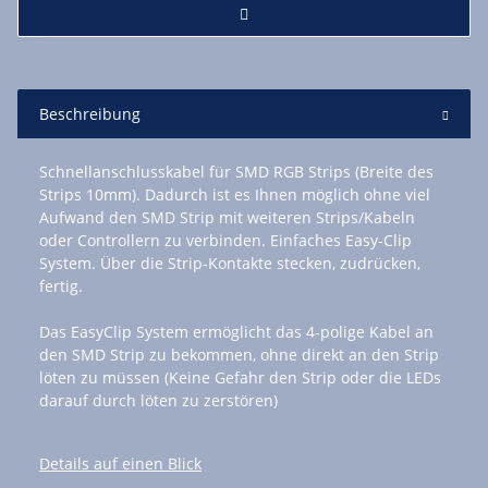
Beschreibung
Schnellanschlusskabel für SMD RGB Strips (Breite des
Strips 10mm). Dadurch ist es Ihnen möglich ohne viel
Aufwand den SMD Strip mit weiteren Strips/Kabeln
oder Controllern zu verbinden. Einfaches Easy-Clip
System. Über die Strip-Kontakte stecken, zudrücken,
fertig.
Das EasyClip System ermöglicht das 4-polige Kabel an
den SMD Strip zu bekommen, ohne direkt an den Strip
löten zu müssen (Keine Gefahr den Strip oder die LEDs
darauf durch löten zu zerstören)
Details auf einen Blick