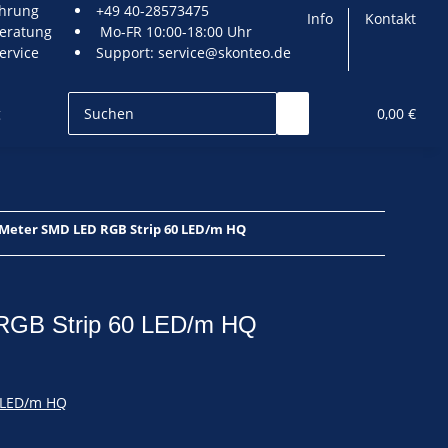
ahrung
+49 40-28573475
Info
Kontakt
eratung
Mo-FR 10:00-18:00 Uhr
ervice
Support:
service@skonteo.de
g
LED Netzteile
Zubehör
0,00 €
 Meter SMD LED RGB Strip 60 LED/m HQ
RGB Strip 60 LED/m HQ
0 LED/m HQ