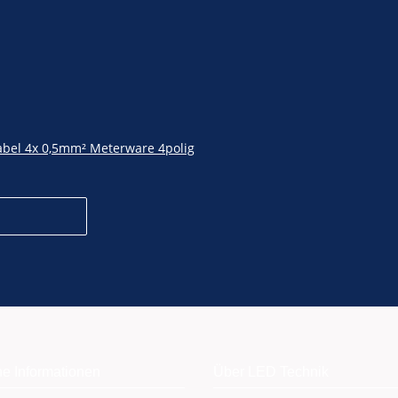
bel 4x 0,5mm² Meterware 4polig
he Informationen
Über LED Technik