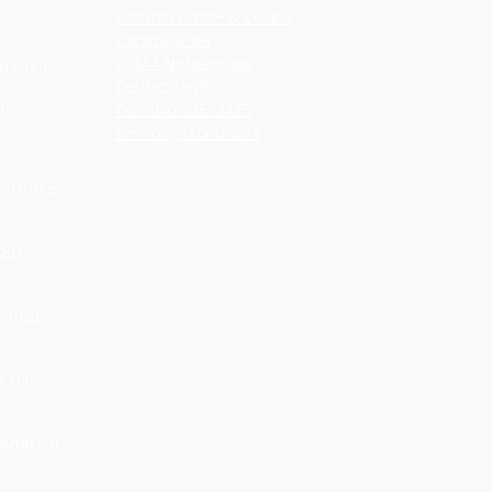
Skonteo GmbH & Co. KG
Oststraße 86
22844 Norderstedt
treifen
Deutschland
en
Tel.: 040 28573475
service@skonteo.de
en
richtige
 LED
ED/RGB
g mit
 Android