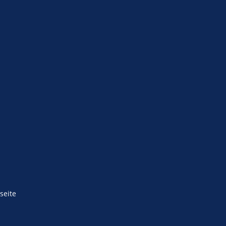
m
seite