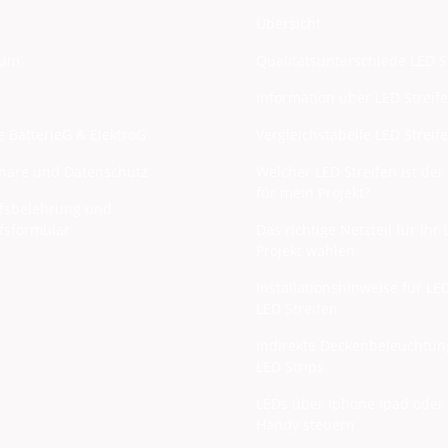
Übersicht
sum
Qualitätsunterschiede LED S
Information über LED Streif
 BatterieG & ElektroG
Vergleichstabelle LED Streif
phäre und Datenschutz
Welcher LED Streifen ist der 
für mein Projekt?
fsbelehrung und
fsformular
Das richtige Netzteil für Ihr
Projekt wählen
Installationshinweise für L
LED Streifen
Indirekte Deckenbeleuchtun
LED Strips
LEDs über Iphone Ipad oder
Handy steuern